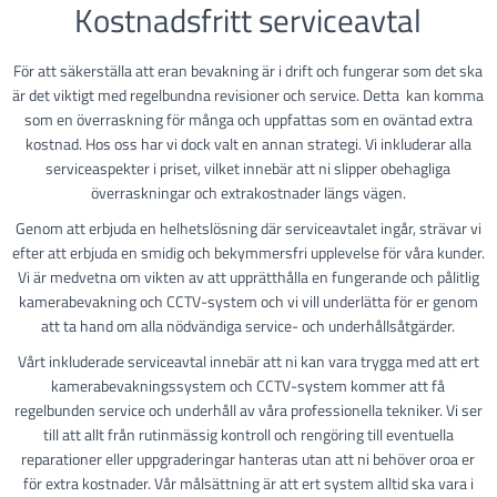
Kostnadsfritt serviceavtal
För att säkerställa att eran bevakning är i drift och fungerar som det ska
är det viktigt med regelbundna revisioner och service. Detta kan komma
som en överraskning för många och uppfattas som en oväntad extra
kostnad. Hos oss har vi dock valt en annan strategi. Vi inkluderar alla
serviceaspekter i priset, vilket innebär att ni slipper obehagliga
överraskningar och extrakostnader längs vägen.
Genom att erbjuda en helhetslösning där serviceavtalet ingår, strävar vi
efter att erbjuda en smidig och bekymmersfri upplevelse för våra kunder.
Vi är medvetna om vikten av att upprätthålla en fungerande och pålitlig
kamerabevakning och CCTV-system och vi vill underlätta för er genom
att ta hand om alla nödvändiga service- och underhållsåtgärder.
Vårt inkluderade serviceavtal innebär att ni kan vara trygga med att ert
kamerabevakningssystem och CCTV-system kommer att få
regelbunden service och underhåll av våra professionella tekniker. Vi ser
till att allt från rutinmässig kontroll och rengöring till eventuella
reparationer eller uppgraderingar hanteras utan att ni behöver oroa er
för extra kostnader. Vår målsättning är att ert system alltid ska vara i