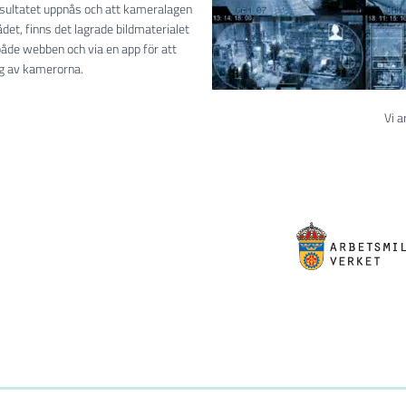
resultatet uppnås och att kameralagen
et, finns det lagrade bildmaterialet
 både webben och via en app för att
ng av kamerorna.
Vi a