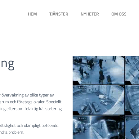
HEM
TJÄNSTER
NYHETER
OM OSS
ing
r övervakning av olika typer av
rum och företagslokaler. Speciellt i
ng eftersom felaktig källsortering
tslighet och olämpligt beteende.
ndra problem.