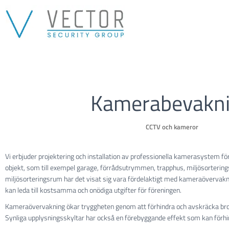
Kamerabevakn
CCTV och kameror
Vi erbjuder projektering och installation av professionella kamerasystem fö
objekt, som till exempel garage, förrådsutrymmen, trapphus, miljösorterings
miljösorteringsrum har det visat sig vara fördelaktigt med kameraövervakni
kan leda till kostsamma och onödiga utgifter för föreningen.
Kameraövervakning ökar tryggheten genom att förhindra och avskräcka brot
Synliga upplysningsskyltar har också en förebyggande effekt som kan förhi