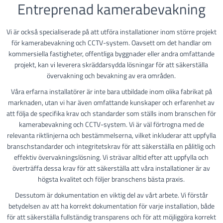
Entreprenad kamerabevakning
Vi är också specialiserade på att utföra installationer inom större projekt
för kamerabevakning och CCTV-system. Oavsett om det handlar om
kommersiella fastigheter, offentliga byggnader eller andra omfattande
projekt, kan vi leverera skräddarsydda lösningar för att säkerställa
övervakning och bevakning av era områden.
Våra erfarna installatörer är inte bara utbildade inom olika fabrikat på
marknaden, utan vi har även omfattande kunskaper och erfarenhet av
att följa de specifika krav och standarder som ställs inom branschen för
kamerabevakning och CCTV-system. Vi är väl förtrogna med de
relevanta riktlinjerna och bestämmelserna, vilket inkluderar att uppfylla
branschstandarder och integritetskrav för att säkerställa en pålitlig och
effektiv övervakningslösning. Vi strävar alltid efter att uppfylla och
överträffa dessa krav för att säkerställa att våra installationer är av
högsta kvalitet och följer branschens bästa praxis.
Dessutom är dokumentation en viktig del av vårt arbete. Vi förstår
betydelsen av att ha korrekt dokumentation för varje installation, både
för att säkerställa fullständig transparens och för att möjliggöra korrekt