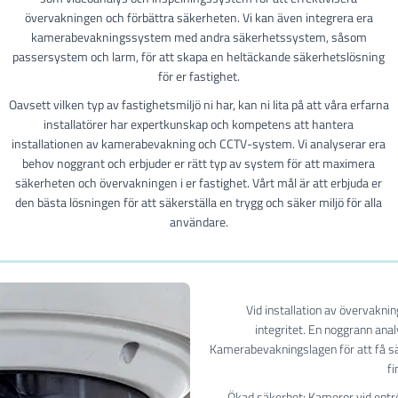
övervakningen och förbättra säkerheten. Vi kan även integrera era
kamerabevakningssystem med andra säkerhetssystem, såsom
passersystem och larm, för att skapa en heltäckande säkerhetslösning
för er fastighet.
Oavsett vilken typ av fastighetsmiljö ni har, kan ni lita på att våra erfarna
installatörer har expertkunskap och kompetens att hantera
installationen av kamerabevakning och CCTV-system. Vi analyserar era
behov noggrant och erbjuder er rätt typ av system för att maximera
säkerheten och övervakningen i er fastighet. Vårt mål är att erbjuda er
den bästa lösningen för att säkerställa en trygg och säker miljö för alla
användare.
Vid installation av övervakni
integritet. En noggrann ana
Kamerabevakningslagen för att få sät
fi
Ökad säkerhet: Kameror vid entr