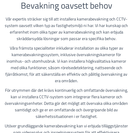
Bevakning oavsett behov
Vår expertis sträcker sig till att installera kamerabevakning och CCTV-
system oavsett vilken typ av fastighetsmiljö ni har. Vi har kunskap och
erfarenhet inom olika typer av kamerabevakning och kan erbjuda
skräddarsydda lösningar som passar era specifika behov.
Våra främsta specialiteter inkluderar installation av olika typer av
kamerabevakningssystem, inklusive övervakningskameror för
inomhus- och utomhusbruk. Vi kan installera högkvalitativa kameror
med olika funktioner, såsom rörelsedetektering, nattseende och
fjärråtkomst, för att säkerställa en effektiv och pålitlig övervakning av
era områden.
För utrymmen där det krävs kontinuerlig och omfattande övervakning,
kan vi installera CCTV-system som integrerar flera kameror och
övervakningsenheter. Detta gör det möjligt att övervaka olika områden
samtidigt och ge er en omfattande och övergripande bild av
säkerhetssituationen i er fastighet.
Utöver grundläggande kamerabevakning kan vi erbjuda tilläggstjänster
som videoanalys och inspelningssystem för att effektivisera