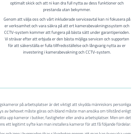
optimalt skick och att ni kan dra full nytta av dess funktioner och
prestanda utan bekymmer.
Genom att välja oss och vårt inkluderade serviceavtal kan ni fokusera på
er verksamhet och vara säkra på att ert kamerabevakningssystem och
CCTV-system kommer att fungera på bästa sätt under garantiperioden.
Vi strävar efter att erbjuda er den bästa möjliga servicen och supporten
för att säkerställa er fulla tillfredsställelse och långvarig nytta av er
investering i kamerabevakning och CCTV-system.
ngskameror på arbetsplatser är det viktigt att skydda människors personliga
lys av behovet måste göras och ibland måste man ansöka om tillstånd enligt
ta upp kameror i butiker, fastigheter eller andra arbetsplatser. Men om det
nns ett legitimt syfte kan man installera kameror för att få följande fördelar:
éer och inne i byggnaden ökar säkerheten genom att man kan övervaka vem