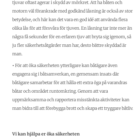
tjuvar oftast agerar i skydd av mörkret. Att ha båten och
motorn väl förankrade med godkänd låsning är också av stor
betydelse, och här kan det vara en god idé att använda flera
olika lås för att försvåra för tjuven. En låsning tar inte mer än
några få sekunder för en erfaren tjuv att bryta sig igenom, så
ju fler säkerhetsåtgärder man har, desto bättre skyddad är
man.
•
För att öka säkerheten ytterligare kan båtägare även
engagera sig i båtsamverkan, en gemensam insats där
båtägare samarbetar för att hålla ett extra öga på varandras
båtar och området runtomkring. Genom att vara
uppmärksamma och rapportera misstänkta aktiviteter kan
man bidra till att förebygga brott och skapa ett tryggare båtliv.
Vi kan hjälpa er öka säkerheten