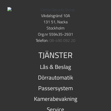
Vikdalsgränd 10A
131 51, Nacka
Stockholm
Org.nr 559435-2931
Telefon:
08-490 092 20
TJÄNSTER
Lås & Beslag
Dörrautomatik
Passersystem
Kamerabevakning
Service