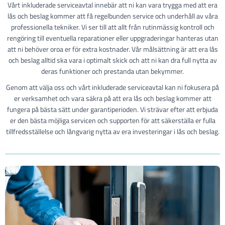
Vårt inkluderade serviceavtal innebär att ni kan vara trygga med att era
lås och beslag kommer att få regelbunden service och underhåll av våra
professionella tekniker. Vi ser till att allt från rutinmässig kontroll och
rengöring till eventuella reparationer eller uppgraderingar hanteras utan
att ni behöver oroa er för extra kostnader. Vår målsättning är att era lås
och beslag alltid ska vara i optimalt skick och att ni kan dra full nytta av
deras funktioner och prestanda utan bekymmer.
Genom att välja oss och vårt inkluderade serviceavtal kan ni fokusera på
er verksamhet och vara säkra på att era lås och beslag kommer att
fungera på bästa sätt under garantiperioden. Vi strävar efter att erbjuda
er den bästa möjliga servicen och supporten för att säkerställa er fulla
tillfredsställelse och långvarig nytta av era investeringar i lås och beslag.