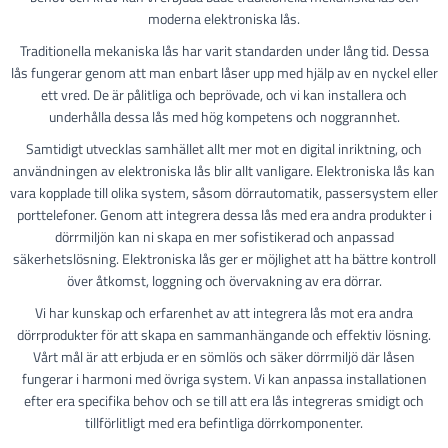
moderna elektroniska lås.
Traditionella mekaniska lås har varit standarden under lång tid. Dessa
lås fungerar genom att man enbart låser upp med hjälp av en nyckel eller
ett vred. De är pålitliga och beprövade, och vi kan installera och
underhålla dessa lås med hög kompetens och noggrannhet.
Samtidigt utvecklas samhället allt mer mot en digital inriktning, och
användningen av elektroniska lås blir allt vanligare. Elektroniska lås kan
vara kopplade till olika system, såsom dörrautomatik, passersystem eller
porttelefoner. Genom att integrera dessa lås med era andra produkter i
dörrmiljön kan ni skapa en mer sofistikerad och anpassad
säkerhetslösning. Elektroniska lås ger er möjlighet att ha bättre kontroll
över åtkomst, loggning och övervakning av era dörrar.
Vi har kunskap och erfarenhet av att integrera lås mot era andra
dörrprodukter för att skapa en sammanhängande och effektiv lösning.
Vårt mål är att erbjuda er en sömlös och säker dörrmiljö där låsen
fungerar i harmoni med övriga system. Vi kan anpassa installationen
efter era specifika behov och se till att era lås integreras smidigt och
tillförlitligt med era befintliga dörrkomponenter.