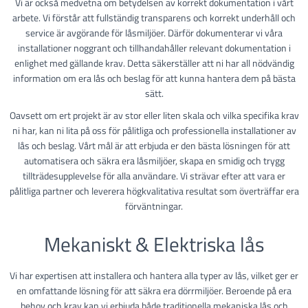
Vi är också medvetna om betydelsen av korrekt dokumentation i vårt
arbete. Vi förstår att fullständig transparens och korrekt underhåll och
service är avgörande för låsmiljöer. Därför dokumenterar vi våra
installationer noggrant och tillhandahåller relevant dokumentation i
enlighet med gällande krav. Detta säkerställer att ni har all nödvändig
information om era lås och beslag för att kunna hantera dem på bästa
sätt.
Oavsett om ert projekt är av stor eller liten skala och vilka specifika krav
ni har, kan ni lita på oss för pålitliga och professionella installationer av
lås och beslag. Vårt mål är att erbjuda er den bästa lösningen för att
automatisera och säkra era låsmiljöer, skapa en smidig och trygg
tillträdesupplevelse för alla användare. Vi strävar efter att vara er
pålitliga partner och leverera högkvalitativa resultat som överträffar era
förväntningar.
Mekaniskt & Elektriska lås
Vi har expertisen att installera och hantera alla typer av lås, vilket ger er
en omfattande lösning för att säkra era dörrmiljöer. Beroende på era
behov och krav kan vi erbjuda både traditionella mekaniska lås och