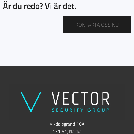
Är du redo? Vi är det.
KONTAKTA OSS NU
Vikdalsgränd 10A
131 51, Nacka