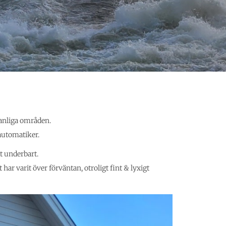
vanliga områden.
automatiker.
it underbart.
 har varit över förväntan, otroligt fint & lyxigt