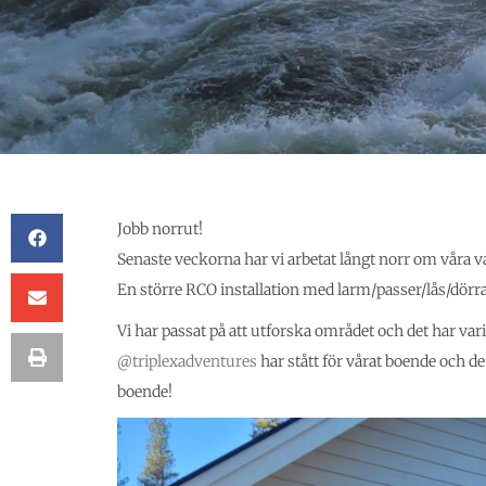
Jobb norrut!
Senaste veckorna har vi arbetat långt norr om våra 
En större RCO installation med larm/passer/lås/dörr
Vi har passat på att utforska området och det har var
@triplexadventures
har stått för vårat boende och det
boende!