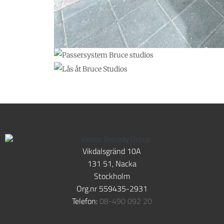
Vikdalsgränd 10A
131 51, Nacka
Stockholm
Org.nr 559435-2931
Telefon:
08-490 092 20