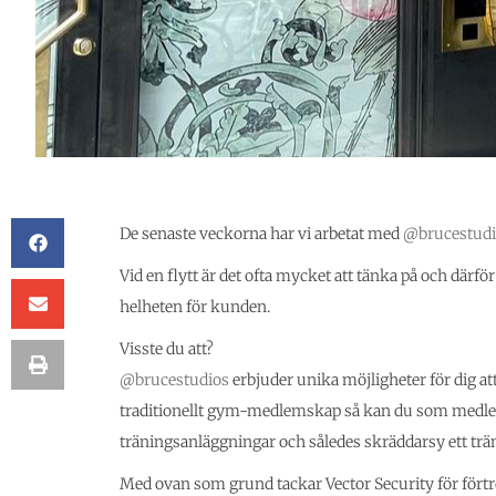
De senaste veckorna har vi arbetat med
@brucestudi
Vid en flytt är det ofta mycket att tänka på och därför ä
helheten för kunden.
Visste du att?
@brucestudios
erbjuder unika möjligheter för dig att t
traditionellt gym-medlemskap så kan du som medlem 
träningsanläggningar och således skräddarsy ett trä
Med ovan som grund tackar Vector Security för förtr