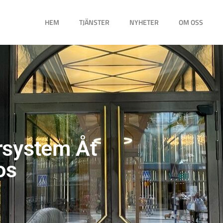
HEM
TJÄNSTER
NYHETER
OM OSS
rsystem Åt
os