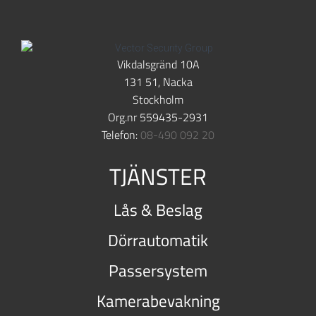
Vikdalsgränd 10A
131 51, Nacka
Stockholm
Org.nr 559435-2931
Telefon:
08-490 092 20
TJÄNSTER
Lås & Beslag
Dörrautomatik
Passersystem
Kamerabevakning