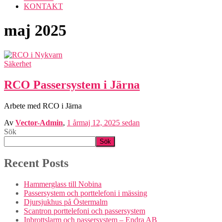
KONTAKT
maj 2025
Säkerhet
RCO Passersystem i Järna
Arbete med RCO i Järna
Av
Vector-Admin
,
1 år
maj 12, 2025
sedan
Sök
Sök
Recent Posts
Hammerglass till Nobina
Passersystem och porttelefoni i mässing
Djursjukhus på Östermalm
Scantron porttelefoni och passersystem
Inbrottslarm och passersystem – Endra AB